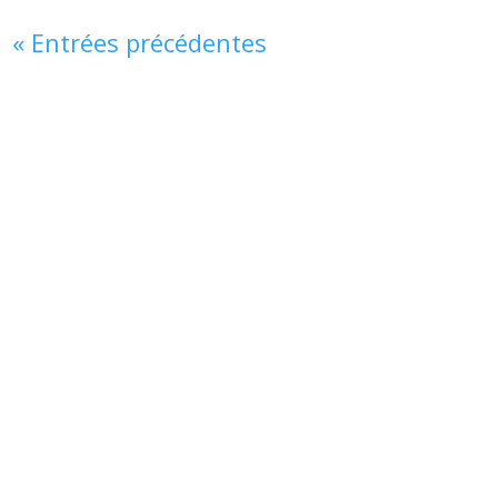
« Entrées précédentes
Immeuble Urban Lab
48 rue René Clair, 75018 Paris
NOUS SUIVRE
Restez au courant de nos dernières actualités