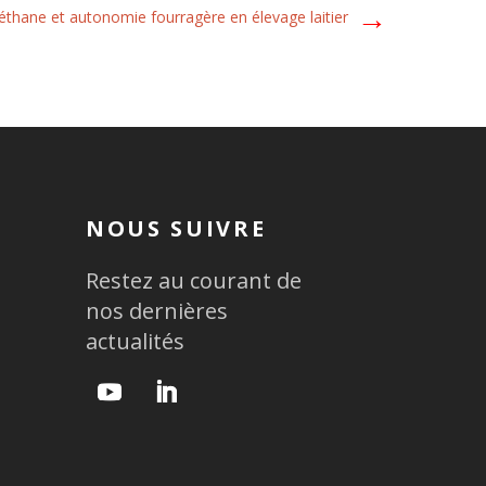
→
thane et autonomie fourragère en élevage laitier
NOUS SUIVRE
Restez au courant de
nos dernières
actualités